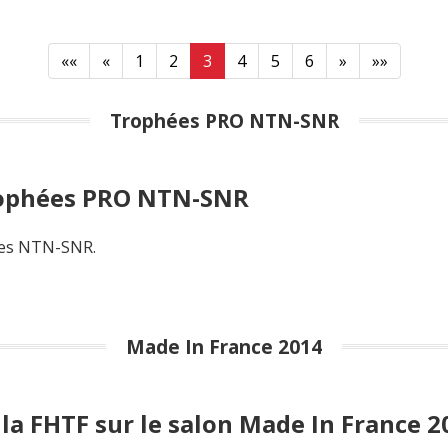
««
«
1
2
3
4
5
6
»
»»
Trophées PRO NTN-SNR
rophées PRO NTN-SNR
ées NTN-SNR.
Made In France 2014
a FHTF sur le salon Made In France 2