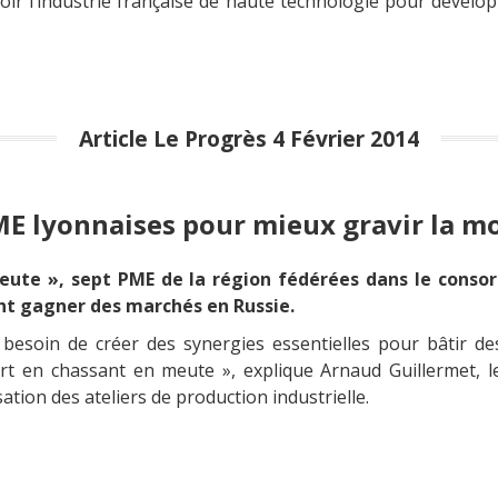
oir l’industrie française de haute technologie pour dévelo
Article Le Progrès 4 Février 2014
E lyonnaises pour mieux gravir la m
eute », sept PME de la région fédérées dans le conso
nt gagner des marchés en Russie.
soin de créer des synergies essentielles pour bâtir des p
rt en chassant en meute », explique Arnaud Guillermet, 
sation des ateliers de production industrielle.