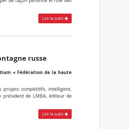
pper de façon pérenne le rôle des
Lire la suite
ontagne russe
rtium « Fédération de la haute
rojets compétitifs, intelligent,
le président de LMBA, éditeur de
Lire la suite