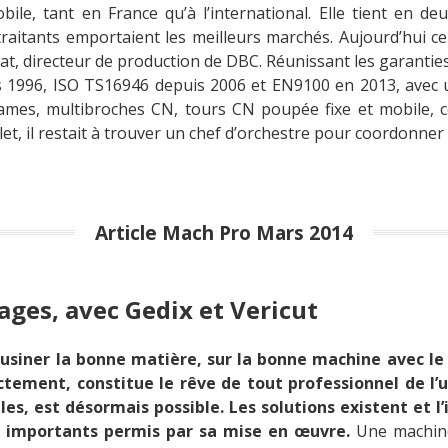
, tant en France qu’à l’international. Elle tient en deux m
raitants emportaient les meilleurs marchés. Aujourd’hui ce s
oyat, directeur de production de DBC. Réunissant les garantie
uis 1996, ISO TS16946 depuis 2006 et EN9100 en 2013, ave
mes, multibroches CN, tours CN poupée fixe et mobile, ce
 il restait à trouver un chef d’orchestre pour coordonner 
Article Mach Pro Mars 2014
ages, avec Gedix et Vericut
r usiner la bonne matière, sur la bonne machine avec l
tement, constitue le rêve de tout professionnel de l’u
lles, est désormais possible. Les solutions existent et l
s importants permis par sa mise en œuvre.
Une machine-