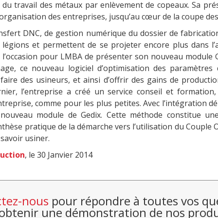
s du travail des métaux par enlèvement de copeaux. Sa pré
l’organisation des entreprises, jusqu’au cœur de la coupe de
sfert DNC, de gestion numérique du dossier de fabrication,
t légions et permettent de se projeter encore plus dans l
i l’occasion pour LMBA de présenter son nouveau module G
nage, ce nouveau logiciel d’optimisation des paramètres
r faire des usineurs, et ainsi d’offrir des gains de produc
rnier, l’entreprise a créé un service conseil et formatio
treprise, comme pour les plus petites. Avec l’intégration d
ouveau module de Gedix. Cette méthode constitue une 
synthèse pratique de la démarche vers l’utilisation du Coupl
 savoir usiner.
uction
, le 30 Janvier 2014
tez-nous
pour répondre à toutes vos qu
 obtenir une démonstration de nos produ