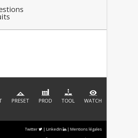
estions
its
T
PRESET
PROD
TOOL
WATCH
Twitter
|
LinkedIn
|
Mentions légales