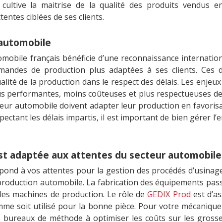
e cultive la maitrise de la qualité des produits vendus e
ntes ciblées de ses clients.
’automobile
tomobile français bénéficie d’une reconnaissance internationa
emandes de production plus adaptées à ses clients. Ces 
lité de la production dans le respect des délais. Les enjeux
lus performantes, moins coûteuses et plus respectueuses d
teur automobile doivent adapter leur production en favorisan
pectant les délais impartis, il est important de bien gérer l
 est adaptée aux attentes du secteur automobile
épond à vos attentes pour la gestion des procédés d’usinag
e production automobile. La fabrication des équipements p
les machines de production. Le rôle de
GEDIX Prod
est d’as
me soit utilisé pour la bonne pièce. Pour votre mécanique
s bureaux de méthode à optimiser les coûts sur les gross